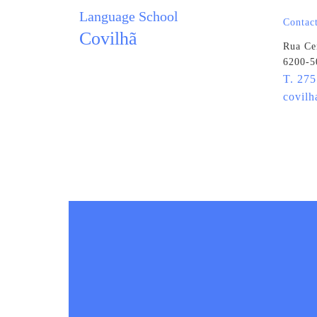
Language School
Contac
Covilhã
Rua Ce
6200-5
T. 275
covilh