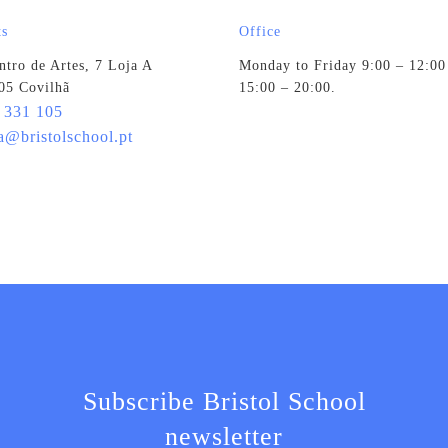
ts
Office
ntro de Artes, 7 Loja A
Monday to Friday 9:00 – 12:00
05 Covilhã
15:00 – 20:00.
 331 105
a@bristolschool.pt
Subscribe Bristol School
newsletter